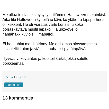
Me ollaa toistaseks pysytty erillämme Halloween-meininkist.
Aika liki Halloween kyl eilä jo kävi, ko yläkerra lapsperhees
oli kekkerit. He oli viaratas varte koristellu koko
porraskäytävä mustil lepakoil, ja ulko-ovel oli
hämähäkkikuvioisii ilmapalloi.
Ei hee juhlat meit häirinny. Me oltii omas olossamme ja
hissuteltii koton ja viätettii rauhallist pyhäinpäivää.
Hyvvää viikovaihtee jatkoo teil kaikil, jokka satutte
poikkeemaa!
Paula
klo
7.32
Jaa muille
13 kommenttia: