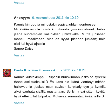
Vastaa
Anonyymi
6. marraskuuta 2011 klo 10.10
Kaunis kimppu ja minustakn sopiva juhlan luonteeseen.
Minäkään en ole noista kurpitsoista yms innostunut. Taitaa
jäädä nuorempien ikäluokkien juhlittavaksi. Mutta juhliahan
mahtuu maailmaan. Aina on syytä pieneen juhlaan; näin
olisi kai hyvä ajatella
Sanoo Daisy
Vastaa
Paula Kristiina
6. marraskuuta 2011 klo 10.24
Kaunis kukkakimppu! Rupesin nuuskimaan josko se syreeni
tänne asti tuoksuisi:D En kans ole ikänä viettänyt mitään
halloweenia ,joskus ostin savisen kurpisalyhdyn ja kynttilä
alkoi sauhuta sisällä mustanaan. Se lyhty sai sitten kyytiä,
hyvä ettei tullut tulipaloa. Mukavaa sunnuntaipäivää teille:D
Vastaa