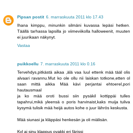
Pipsan postit
6. marraskuuta 2011 klo 17.43
Ihana kimppu, minunkin silmäni kuvassa lepäsi hetken.
Täällä tarhassa lapsilla jo viimeviikolla halloweenit, muuten
ei juurikaan näkynyt.
Vastaa
puikkoellu
7. marraskuuta 2011 klo 0.16
Tervehdys,pitkästä aikaa ,älä vaa luul ettenk mää tääl olis
alvaari ravannu.Mut ko ole ollu nii laiskan totkone,etten ol
saan mittä aikka Mää kävi perjantai ehtoerel,pori
hautausmaal
ja ko mää oroti bussi siin pysäkil kottippäi tulles
tapahrui,mikä yleensä o poris harvinaist,kaks muija tuliva
kysymä tulisik mää heijä autos kohe o juur lährös keskusta.
Mää siunasi ja kläppäsi henkesän ja oli miälisän.
Kyl ai sinu klappus ovakki eri färissi