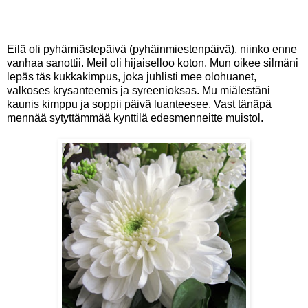
Eilä oli pyhämiästepäivä (pyhäinmiestenpäivä), niinko enne
vanhaa sanottii. Meil oli hijaiselloo koton. Mun oikee silmäni
lepäs täs kukkakimpus, joka juhlisti mee olohuanet,
valkoses krysanteemis ja syreenioksas. Mu miälestäni
kaunis kimppu ja soppii päivä luanteesee. Vast tänäpä
mennää sytyttämmää kynttilä edesmenneitte muistol.