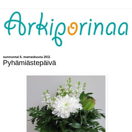
sunnuntai 6. marraskuuta 2011
Pyhämiästepäivä