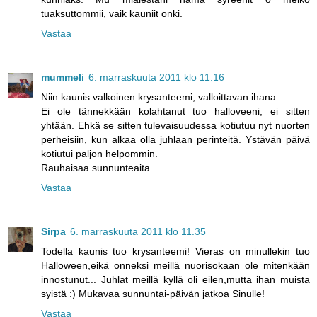
tuaksuttommii, vaik kauniit onki.
Vastaa
mummeli
6. marraskuuta 2011 klo 11.16
Niin kaunis valkoinen krysanteemi, valloittavan ihana.
Ei ole tännekkään kolahtanut tuo halloveeni, ei sitten
yhtään. Ehkä se sitten tulevaisuudessa kotiutuu nyt nuorten
perheisiin, kun alkaa olla juhlaan perinteitä. Ystävän päivä
kotiutui paljon helpommin.
Rauhaisaa sunnunteaita.
Vastaa
Sirpa
6. marraskuuta 2011 klo 11.35
Todella kaunis tuo krysanteemi! Vieras on minullekin tuo
Halloween,eikä onneksi meillä nuorisokaan ole mitenkään
innostunut... Juhlat meillä kyllä oli eilen,mutta ihan muista
syistä :) Mukavaa sunnuntai-päivän jatkoa Sinulle!
Vastaa