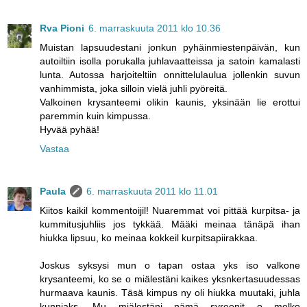
Rva Pioni
6. marraskuuta 2011 klo 10.36
Muistan lapsuudestani jonkun pyhäinmiestenpäivän, kun
autoiltiin isolla porukalla juhlavaatteissa ja satoin kamalasti
lunta. Autossa harjoiteltiin onnittelulaulua jollenkin suvun
vanhimmista, joka silloin vielä juhli pyöreitä.
Valkoinen krysanteemi olikin kaunis, yksinään lie erottui
paremmin kuin kimpussa.
Hyvää pyhää!
Vastaa
Paula
6. marraskuuta 2011 klo 11.01
Kiitos kaikil kommentoijil! Nuaremmat voi pittää kurpitsa- ja
kummitusjuhliis jos tykkää. Määki meinaa tänäpä ihan
hiukka lipsuu, ko meinaa kokkeil kurpitsapiirakkaa.
Joskus syksysi mun o tapan ostaa yks iso valkone
krysanteemi, ko se o miälestäni kaikes yksnkertasuudessas
hurmaava kaunis. Täsä kimpus ny oli hiukka muutaki, juhla
kunniaks. Mu miälestäni nämä syreenit o melko