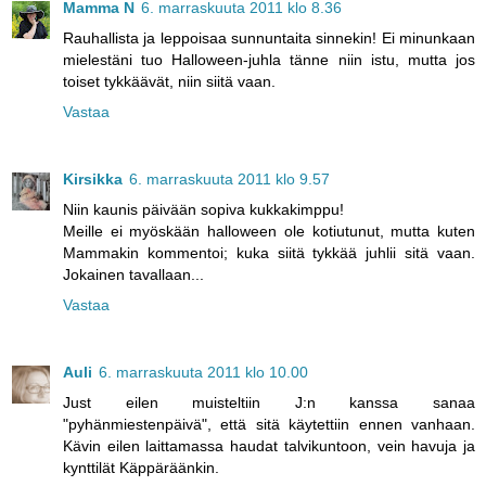
Mamma N
6. marraskuuta 2011 klo 8.36
Rauhallista ja leppoisaa sunnuntaita sinnekin! Ei minunkaan
mielestäni tuo Halloween-juhla tänne niin istu, mutta jos
toiset tykkäävät, niin siitä vaan.
Vastaa
Kirsikka
6. marraskuuta 2011 klo 9.57
Niin kaunis päivään sopiva kukkakimppu!
Meille ei myöskään halloween ole kotiutunut, mutta kuten
Mammakin kommentoi; kuka siitä tykkää juhlii sitä vaan.
Jokainen tavallaan...
Vastaa
Auli
6. marraskuuta 2011 klo 10.00
Just eilen muisteltiin J:n kanssa sanaa
"pyhänmiestenpäivä", että sitä käytettiin ennen vanhaan.
Kävin eilen laittamassa haudat talvikuntoon, vein havuja ja
kynttilät Käppäräänkin.