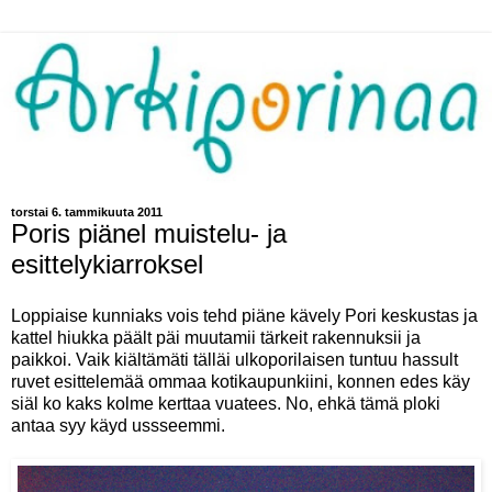
torstai 6. tammikuuta 2011
Poris piänel muistelu- ja
esittelykiarroksel
Loppiaise kunniaks vois tehd piäne kävely Pori keskustas ja
kattel hiukka päält päi muutamii tärkeit rakennuksii ja
paikkoi. Vaik kiältämäti tälläi ulkoporilaisen tuntuu hassult
ruvet esittelemää ommaa kotikaupunkiini, konnen edes käy
siäl ko kaks kolme kerttaa vuatees. No, ehkä tämä ploki
antaa syy käyd ussseemmi.