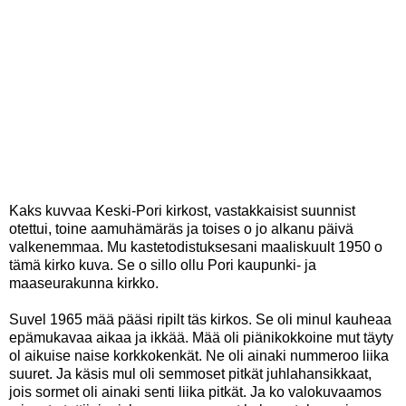
Kaks kuvvaa Keski-Pori kirkost, vastakkaisist suunnist
otettui, toine aamuhämäräs ja toises o jo alkanu päivä
valkenemmaa. Mu kastetodistuksesani maaliskuult 1950 o
tämä kirko kuva. Se o sillo ollu Pori kaupunki- ja
maaseurakunna kirkko.
Suvel 1965 mää pääsi ripilt täs kirkos. Se oli minul kauheaa
epämukavaa aikaa ja ikkää. Mää oli piänikokkoine mut täyty
ol aikuise naise korkkokenkät. Ne oli ainaki nummeroo liika
suuret. Ja käsis mul oli semmoset pitkät juhlahansikkaat,
jois sormet oli ainaki senti liika pitkät. Ja ko valokuvaamos