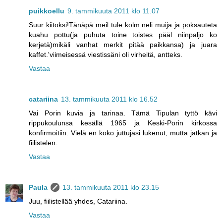
puikkoellu
9. tammikuuta 2011 klo 11.07
Suur kiitoksi!Tänäpä meil tule kolm neli muija ja poksauteta
kuahu pottu(ja puhuta toine toistes pääl niinpaljo ko
kerjetä)mikäli vanhat merkit pitää paikkansa) ja juara
kaffet.'viimeisessä viestissäni oli virheitä, antteks.
Vastaa
catariina
13. tammikuuta 2011 klo 16.52
Vai Porin kuvia ja tarinaa. Tämä Tipulan tyttö kävi
rippukoulunsa kesällä 1965 ja Keski-Porin kirkossa
konfirmoitiin. Vielä en koko juttujasi lukenut, mutta jatkan ja
fiilistelen.
Vastaa
Paula
13. tammikuuta 2011 klo 23.15
Juu, fiilistellää yhdes, Catariina.
Vastaa