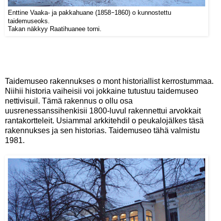
Enttine Vaaka- ja pakkahuane (1858
–
1860) o kunnostettu
taidemuseoks.
Takan näkkyy Raatihuanee torni.
Taidemuseo rakennukses o mont historiallist kerrostummaa.
Niihii historia vaiheisii voi jokkaine tutustuu taidemuseo
nettivisuil. Tämä rakennus o ollu osa
uusrenessanssihenkisii 1800-luvul rakennettui arvokkait
rantakortteleit. Usiammal arkkitehdil o peukalojälkes täsä
rakennukses ja sen historias. Taidemuseo tähä valmistu
1981.