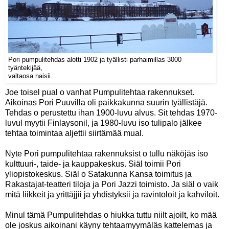
Pori pumpulitehdas alotti 1902 ja tyällisti parhaimillas 3000
tyäntekijää,
valtaosa naisii.
Joe toisel pual o vanhat Pumpulitehtaa rakennukset.
Aikoinas Pori Puuvilla oli paikkakunna suurin tyällistäjä.
Tehdas o perustettu ihan 1900-luvu alvus. Sit tehdas 1970-
luvul myytii Finlaysonil, ja 1980-luvu iso tulipalo jälkee
tehtaa toimintaa aljettii siirtämää mual.
Nyte Pori pumpulitehtaa rakennuksist o tullu näköjäs iso
kulttuuri-, taide- ja kauppakeskus. Siäl toimii Pori
yliopistokeskus. Siäl o Satakunna Kansa toimitus ja
Rakastajat-teatteri tiloja ja Pori Jazzi toimisto. Ja siäl o vaik
mitä liikkeit ja yrittäjjii ja yhdistyksii ja ravintoloit ja kahviloit.
Minul tämä Pumpulitehdas o hiukka tuttu niilt ajoilt, ko mää
ole joskus aikoinani käyny tehtaamyymäläs kattelemas ja