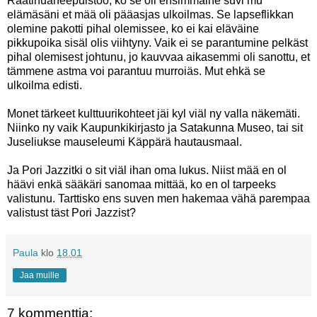
Raatihuaneepuistoo, ko se oli ensimmäine suvi mu
elämäsäni et mää oli pääasjas ulkoilmas. Se lapseflikkan
olemine pakotti pihal olemissee, ko ei kai eläväine
pikkupoika sisäl olis viihtyny. Vaik ei se parantumine pelkäst
pihal olemisest johtunu, jo kauvvaa aikasemmi oli sanottu, et
tämmene astma voi parantuu murroiäs. Mut ehkä se
ulkoilma edisti.
Monet tärkeet kulttuurikohteet jäi kyl viäl ny valla näkemäti.
Niinko ny vaik Kaupunkikirjasto ja Satakunna Museo, tai sit
Juseliukse mauseleumi Käppärä hautausmaal.
Ja Pori Jazzitki o sit viäl ihan oma lukus. Niist mää en ol
häävi enkä sääkäri sanomaa mittää, ko en ol tarpeeks
valistunu. Tarttisko ens suven men hakemaa vähä parempaa
valistust täst Pori Jazzist?
Paula
klo
18.01
Jaa muille
7 kommenttia: