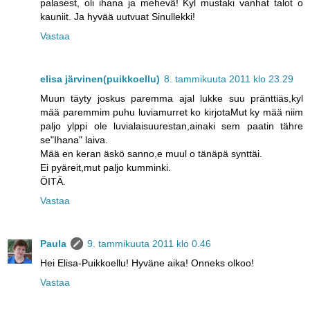
palasest, oli ihana ja mehevä! Kyl mustaki vanhat talot o
kauniit. Ja hyvää uutvuat Sinullekki!
Vastaa
elisa järvinen(puikkoellu)
8. tammikuuta 2011 klo 23.29
Muun täyty joskus paremma ajal lukke suu pränttiäs,kyl
mää paremmim puhu luviamurret ko kirjotaMut ky mää niim
paljo ylppi ole luvialaisuurestan,ainaki sem paatin tähre
se"Ihana" laiva.
Mää en keran äskö sanno,e muul o tänäpä synttäi.
Ei pyäreit,mut paljo kumminki.
ÖITÄ.
Vastaa
Paula
9. tammikuuta 2011 klo 0.46
Hei Elisa-Puikkoellu! Hyväne aika! Onneks olkoo!
Vastaa