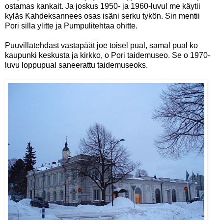
ostamas kankait. Ja joskus 1950- ja 1960-luvul me käytii
kyläs Kahdeksannees osas isäni serku tykön. Sin mentii
Pori silla ylitte ja Pumpulitehtaa ohitte.
Puuvillatehdast vastapäät joe toisel pual, samal pual ko
kaupunki keskusta ja kirkko, o Pori taidemuseo. Se o 1970-
luvu loppupual saneerattu taidemuseoks.