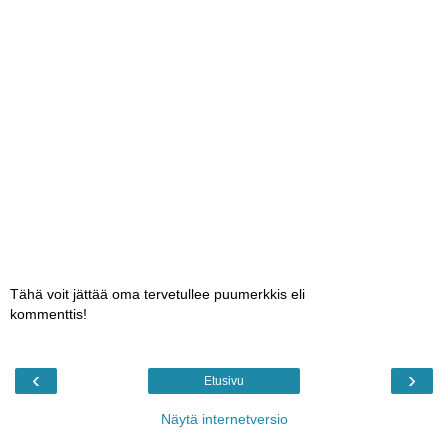
Tähä voit jättää oma tervetullee puumerkkis eli
kommenttis!
‹
›
Etusivu
Näytä internetversio