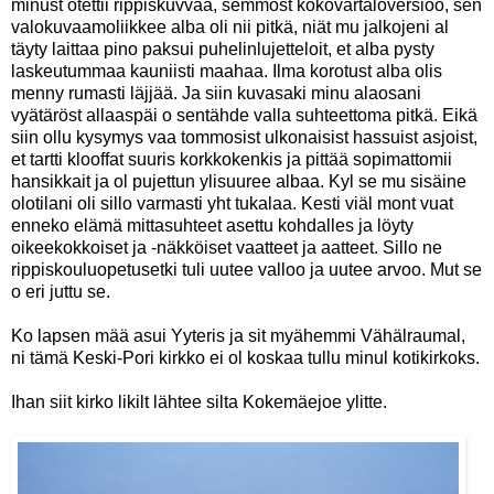
minust otettii rippiskuvvaa, semmost kokovartaloversioo, sen
valokuvaamoliikkee alba oli nii pitkä, niät mu jalkojeni al
täyty laittaa pino paksui puhelinlujetteloit, et alba pysty
laskeutummaa kauniisti maahaa. Ilma korotust alba olis
menny rumasti läjjää. Ja siin kuvasaki minu alaosani
vyätäröst allaaspäi o sentähde valla suhteettoma pitkä. Eikä
siin ollu kysymys vaa tommosist ulkonaisist hassuist asjoist,
et tartti klooffat suuris korkkokenkis ja pittää sopimattomii
hansikkait ja ol pujettun ylisuuree albaa. Kyl se mu sisäine
olotilani oli sillo varmasti yht tukalaa. Kesti viäl mont vuat
enneko elämä mittasuhteet asettu kohdalles ja löyty
oikeekokkoiset ja -näkköiset vaatteet ja aatteet. Sillo ne
rippiskouluopetusetki tuli uutee valloo ja uutee arvoo. Mut se
o eri juttu se.
Ko lapsen mää asui Yyteris ja sit myähemmi Vähälraumal,
ni tämä Keski-Pori kirkko ei ol koskaa tullu minul kotikirkoks.
Ihan siit kirko likilt lähtee silta Kokemäejoe ylitte.