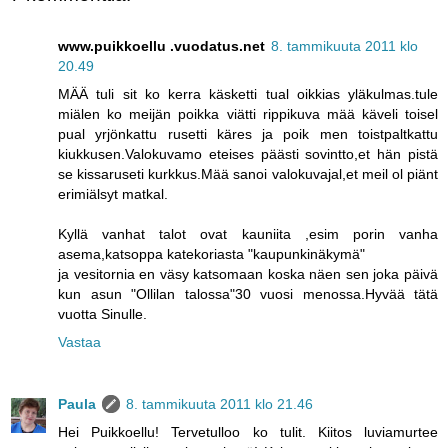
www.puikkoellu .vuodatus.net
8. tammikuuta 2011 klo
20.49
MÄÄ tuli sit ko kerra käsketti tual oikkias yläkulmas.tule
miälen ko meijän poikka viätti rippikuva mää käveli toisel
pual yrjönkattu rusetti käres ja poik men toistpaltkattu
kiukkusen.Valokuvamo eteises päästi sovintto,et hän pistä
se kissaruseti kurkkus.Mää sanoi valokuvajal,et meil ol piänt
erimiälsyt matkal.
Kyllä vanhat talot ovat kauniita ,esim porin vanha
asema,katsoppa katekoriasta "kaupunkinäkymä"
ja vesitornia en väsy katsomaan koska näen sen joka päivä
kun asun "Ollilan talossa"30 vuosi menossa.Hyvää tätä
vuotta Sinulle.
Vastaa
Paula
8. tammikuuta 2011 klo 21.46
Hei Puikkoellu! Tervetulloo ko tulit. Kiitos luviamurtee