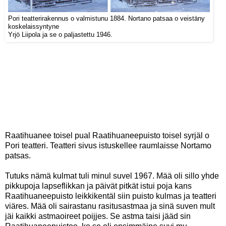
Pori teatterirakennus o valmistunu 1884. Nortano patsaa o veistäny
koskelaissyntyne
Yrjö Liipola ja se o paljastettu 1946.
Raatihuanee toisel pual Raatihuaneepuisto toisel syrjäl o
Pori teatteri. Teatteri sivus istuskellee raumlaisse Nortamo
patsas.
Tutuks nämä kulmat tuli minul suvel 1967. Mää oli sillo yhde
pikkupoja lapseflikkan ja päivät pitkät istui poja kans
Raatihuaneepuisto leikkikentäl siin puisto kulmas ja teatteri
viäres. Mää oli sairastanu rasitusastmaa ja sinä suven mult
jäi kaikki astmaoireet poijjes. Se astma taisi jääd sin